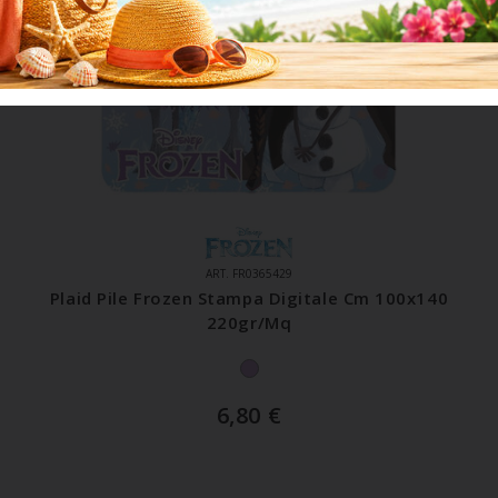
ART. FR0365429
Plaid Pile Frozen Stampa Digitale Cm 100x140
220gr/mq
6,80
€