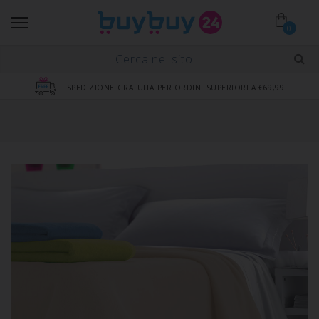
0
SPEDIZIONE GRATUITA PER ORDINI SUPERIORI A €69,99