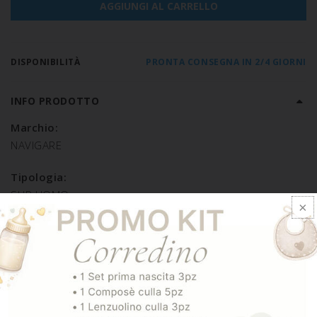
AGGIUNGI AL CARRELLO
DISPONIBILITÀ
PRONTA CONSEGNA IN 2/4 GIORNI
INFO PRODOTTO
Marchio:
NAVIGARE
Tipologia:
SLIP UOMO
Composizione:
COTONE 95% ELASTAN 5%
SPEDIZIONE E RESO