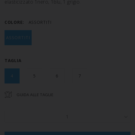
elasticizzato 1nero, 1blu, 1 grigio.
COLORE:
ASSORTITI
ASSORTITI
TAGLIA
4
5
6
7
GUIDA ALLE TAGLIE
1