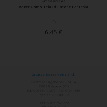
ART. 358 NAVIGARE
Boxer Uomo Tela Di Cotone Fantasia
6,45
€
Gruppo Maccarrone S.r.l.
Contrada Bagiana SNC - SP14
95032 Belpasso (CT)
P.IVA 03564170870 - REA CT244889
Cap.Soc. 260000€ i.v.
Tel +39 095 7571572