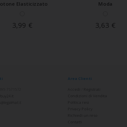
otone Elasticizzato
Moda
3,99
€
3,63
€
ti
Area Clienti
 095 7571572
Accedi
/
Registrati
Condizioni di Vendita
Politica resi
Privacy Policy
Richiedi un reso
Contatti