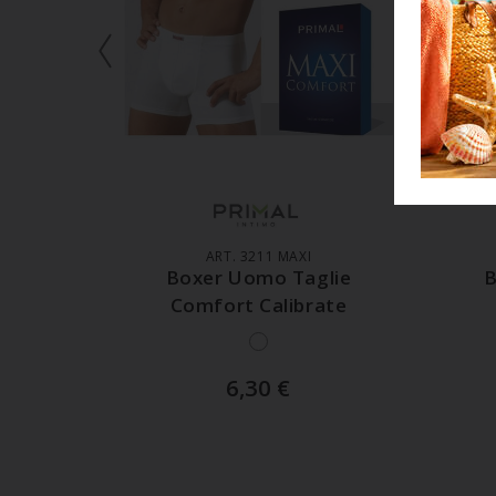
AGGIUNGI AL CARRELLO
A
ART. 3211 MAXI
Boxer Uomo Taglie
B
Comfort Calibrate
6,30
€