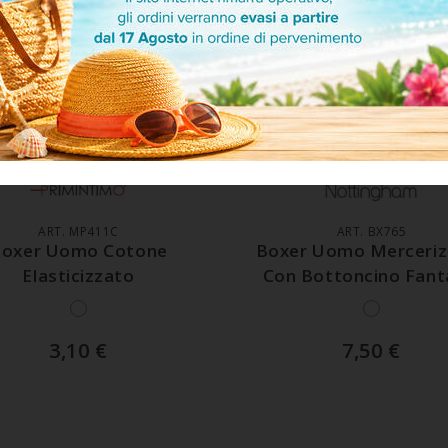
GGIUNGI AL CARRELLO
AGGIUNGI AL CARREL
ART. MP411C
ART. BX765
oxer Uomo Cotone
Boxer Uomo Merceriz
Elasticizzato
Con Bottoncino Fant
3,10
€
7,50
€