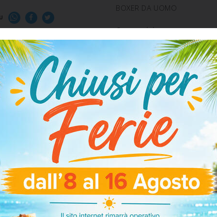
BOXER DA UOMO
U
Composizione:
COTONE 95% ELASTAN 5%
SPEDIZIONE E RESO
ARTICOLI CORRELATI