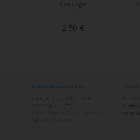
Con Logo
C
2,50
€
Gruppo Maccarrone S.r.l.
Contat
Contrada Bagiana SNC - SP14
Tel +39
95032 Belpasso (CT)
P.IVA 03564170870 - REA CT244889
Cap.Soc. 260000€ i.v.