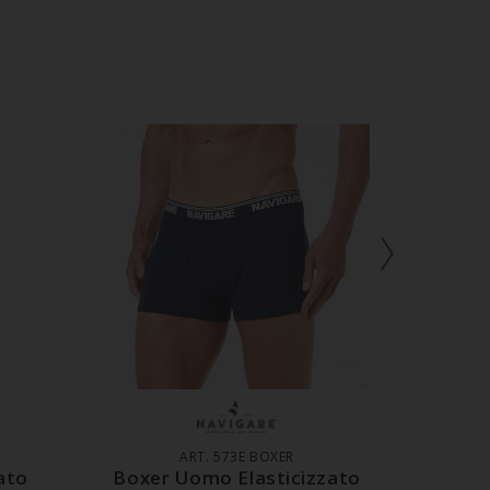
LO
AGGIUNGI AL CARRELLO
AGG
ART. 573E BOXER
ato
Boxer Uomo Elasticizzato
Slip