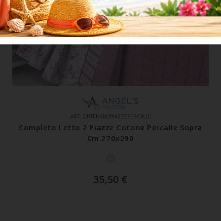
ART. ORTENSIA2PIAZZEPERCALLE
Completo Letto 2 Piazze Cotone Percalle Sopra
Cm 270x290
35,50
€