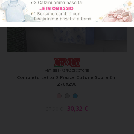
ART. SELENA2PIAZZECOTONE
Completo Letto 2 Piazze Cotone Sopra Cm
270x290
30,32
€
37,90
€