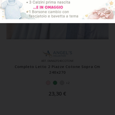
ART. FAINA2P240COTONE
Completo Letto 2 Piazze Cotone Sopra Cm
240x270
+2
23,30
€