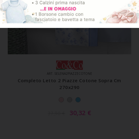
ART. SELENA2PIAZZECOTONE
Completo Letto 2 Piazze Cotone Sopra Cm
270x290
30,32
€
37,90
€