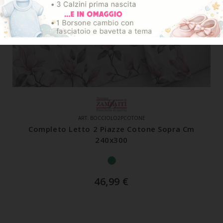
ART. BOCCIOLO2PCOTONE
Completo Letto 2 Piazze Cotone Sopra Cm
240x300
46,99
€