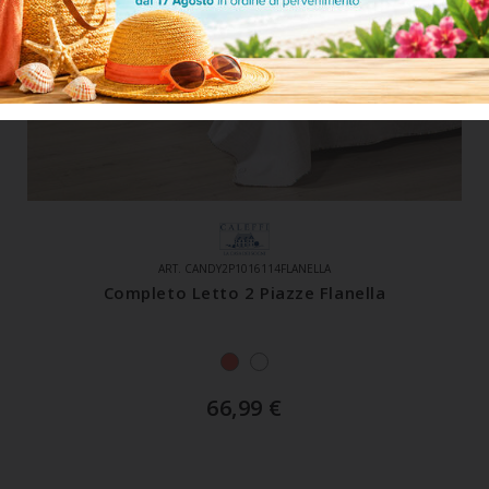
ART. CANDY2P1016114FLANELLA
Completo Letto 2 Piazze Flanella
66,99
€