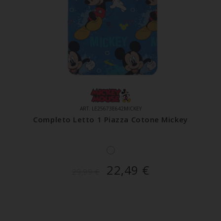
ART. LE25673E642MICKEY
Completo Letto 1 Piazza Cotone Mickey
22,49
€
29,99
€