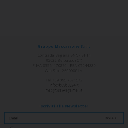
Gruppo Maccarrone S.r.l.
Contrada Bagiana SNC - SP14
95032 Belpasso (CT)
P.IVA 03564170870 - REA CT244889
Cap.Soc. 260000€ i.v.
Tel +39 095 7571572
Iscriviti alla Newsletter
INVIA >