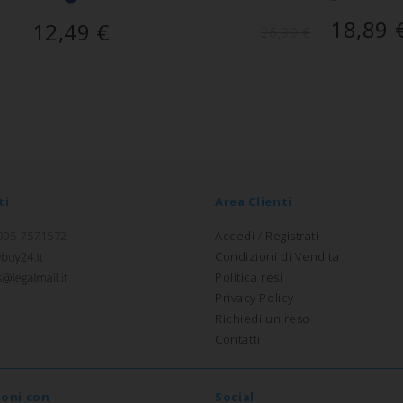
18,89
12,49
€
26,99
€
ti
Area Clienti
 095 7571572
Accedi
/
Registrati
Condizioni di Vendita
Politica resi
Privacy Policy
Richiedi un reso
Contatti
ioni con
Social