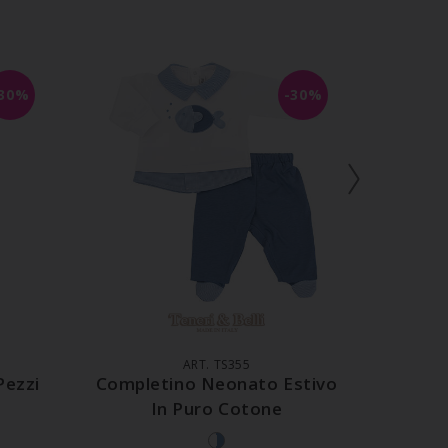
I
-30%
-30%
LO
AGGIUNGI AL CARRELLO
AGG
ART. TS355
Pezzi
Completino Neonato Estivo
Coo
In Puro Cotone