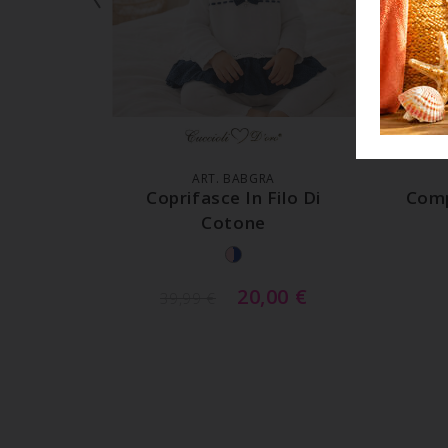
AGGIUNGI AL CARRELLO
A
ART. BABGRA
Coprifasce In Filo Di
Comp
Cotone
20,00
€
39,99
€