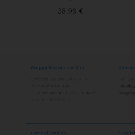
28,99
€
Gruppo Maccarrone S.r.l.
Contat
Contrada Bagiana SNC - SP14
Tel +39
95032 Belpasso (CT)
P.IVA 03564170870 - REA CT244889
Cap.Soc. 260000€ i.v.
Carte di Credito
Spediz