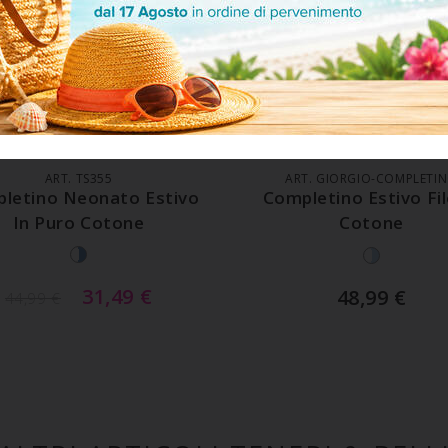
GGIUNGI AL CARRELLO
AGGIUNGI AL CARREL
ART. TS355
ART. GIORGIO-COMPLETI
letino Neonato Estivo
Completino Estivo Fil
In Puro Cotone
Cotone
31,49
€
48,99
€
44,99
€