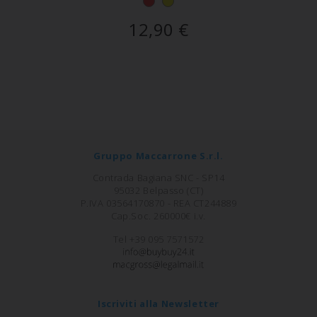
12,90
€
Gruppo Maccarrone S.r.l.
Contrada Bagiana SNC - SP14
95032 Belpasso (CT)
P.IVA 03564170870 - REA CT244889
Cap.Soc. 260000€ i.v.
Tel +39 095 7571572
Iscriviti alla Newsletter