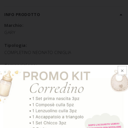
INFO PRODOTTO
Marchio:
GARY
Tipologia:
COMPLETINO NEONATO CINIGLIA
Composizione:
COTONE 80% POLIESTERE 20%
SPEDIZIONE E RESO
ARTICOLI CORRELATI