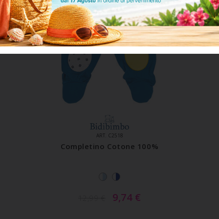
ART. C2518
Completino Cotone 100%
9,74
€
12,99
€