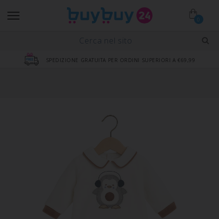
0
SPEDIZIONE GRATUITA PER ORDINI SUPERIORI A €69,99