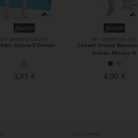
GGIUNGI AL CARRELLO
AGGIUNGI AL CARREL
ART. SUMMER 8 COLLANT
ART. GRANRIPOSO 40 XL
llant Donna 8 Denari
Collant Donna Riposan
Denari Misura Xl
3,95
€
4,00
€
ti
Area Clienti