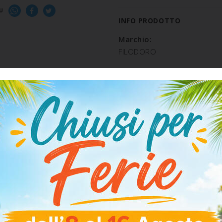
U
INFO PRODOTTO
Marchio:
FILODORO
Tipologia:
COLLANT DONNA 15 DENARI
Composizione:
POLIAMMIDE 81% ELASTAN 
SPEDIZIONE E RESO