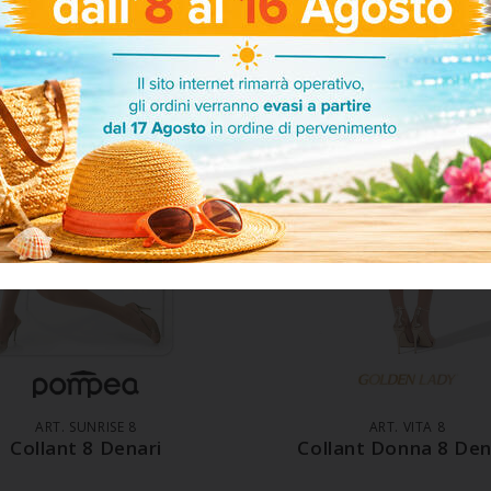
ARTICOLI CORRELATI
GGIUNGI AL CARRELLO
AGGIUNGI AL CARREL
ART. SUNRISE 8
ART. VITA 8
Collant 8 Denari
Collant Donna 8 Den