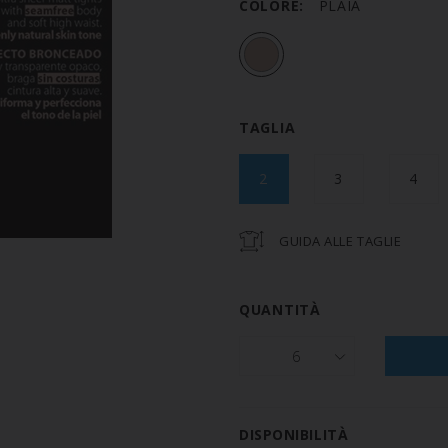
COLORE:
PLAIA
TAGLIA
2
3
4
GUIDA ALLE TAGLIE
QUANTITÀ
6
DISPONIBILITÀ