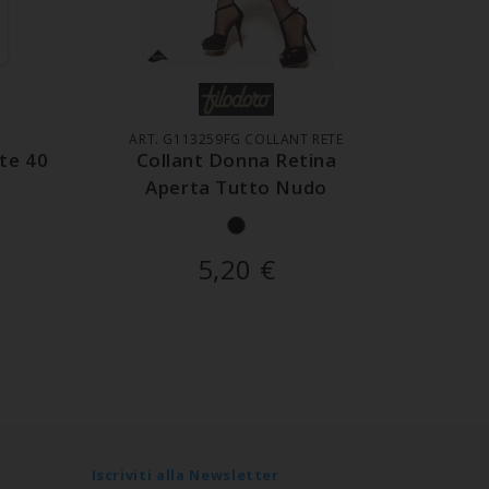
LO
AGGIUNGI AL CARRELLO
AGG
ART. G113259FG COLLANT RETE
te 40
Collant Donna Retina
Coll
Aperta Tutto Nudo
Snell
5,20
€
Iscriviti alla Newsletter