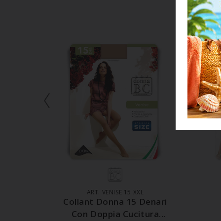
AGGIUNGI AL CARRELLO
A
ART. VENISE 15 XXL
Collant Donna 15 Denari
Con Doppia Cucitura