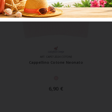
ART. CAP07-2024 COTONE
Cappellino Cotone Neonato
6,90
€