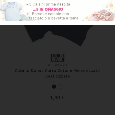
ART. MANGO 1
Calzino Donna Corto Cotone Mercerizzato
Elasticizzato
1,90
€