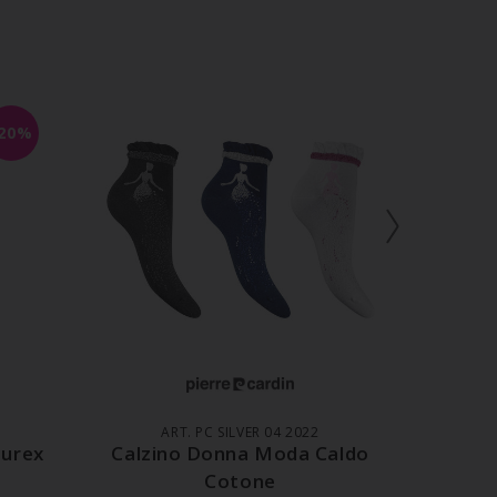
N
-20%
LO
AGGIUNGI AL CARRELLO
AGG
6
ART. PC SILVER 04 2022
Lurex
Calzino Donna Moda Caldo
Fanta
Cotone