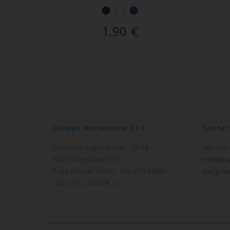
1,90
€
Gruppo Maccarrone S.r.l.
Contat
Contrada Bagiana SNC - SP14
Tel +39
95032 Belpasso (CT)
P.IVA 03564170870 - REA CT244889
Cap.Soc. 260000€ i.v.