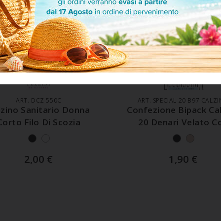
GGIUNGI AL CARRELLO
AGGIUNGI AL CARREL
ART. DCZ 550C
ART. SPECIAL 20 B97 CALZ
lzino Sanitario Donna
Confezione Bipack Ca
Corto Filo Di Scozia
20 Denari Velato C
Polsino
2,00
€
1,90
€