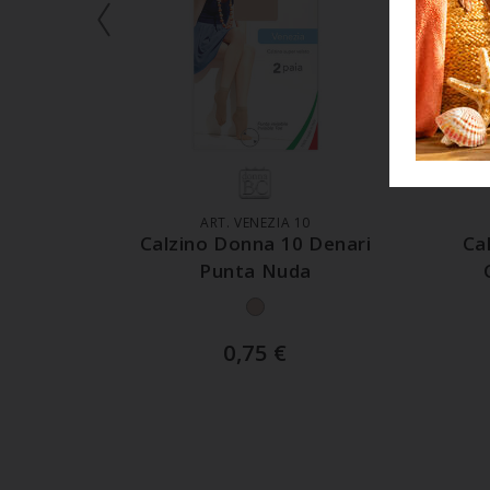
AGGIUNGI AL CARRELLO
A
ART. VENEZIA 10
Calzino Donna 10 Denari
Ca
Punta Nuda
0,75
€