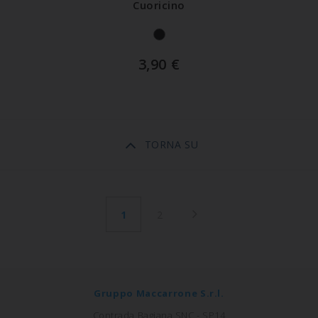
Cuoricino
3,90
€
TORNA SU
1
2
Gruppo Maccarrone S.r.l.
Contrada Bagiana SNC - SP14