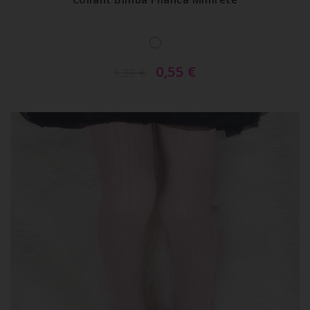
0,55
€
1,23
€