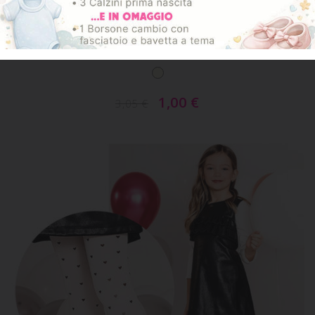
ART. MATILDE
Collant Bimba Microfibra Con Fantasia Cuori
1,00
€
3,05
€