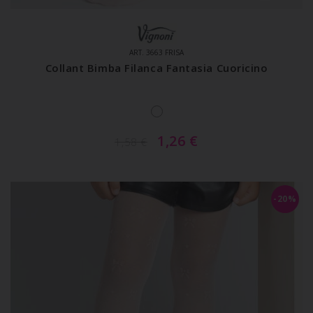
ART. 3663 FRISA
Collant Bimba Filanca Fantasia Cuoricino
1,26
€
1,58
€
-20%