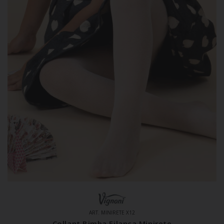
ART. MINIRETE X12
Collant Bimba Filanca Minirete