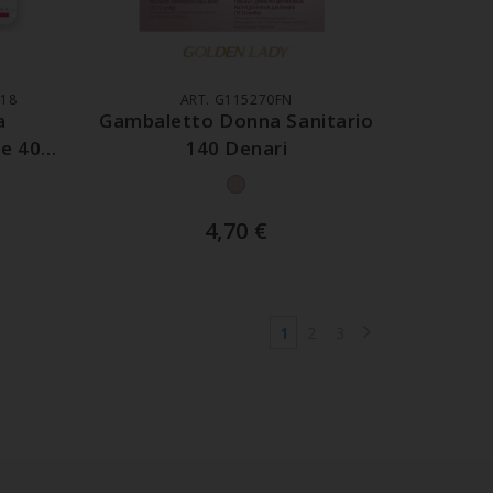
LO
AGGIUNGI AL CARRELLO
B18
ART. G115270FN
a
Gambaletto Donna Sanitario
te 40
140 Denari
4,70
€
1
2
3