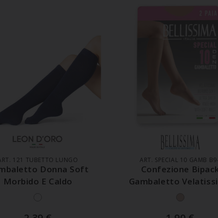
GGIUNGI AL CARRELLO
AGGIUNGI AL CARREL
ART. 121 TUBETTO LUNGO
ART. SPECIAL 10 GAMB B9
mbaletto Donna Soft
Confezione Bipac
Morbido E Caldo
Gambaletto Velatiss
Punta Nuda 10 De
2,39
€
1,90
€