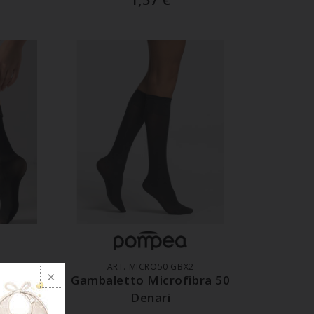
LO
AGGIUNGI AL CARRELLO
ART. MICRO50 GBX2
Con
Gambaletto Microfibra 50
lato
Denari