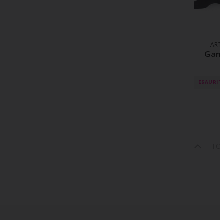
A
ART
Gam
ESAURI
T