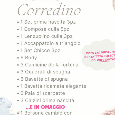
1,60
€
3,60
€
GGIUNGI AL CARRELLO
AGGIUNGI AL CARREL
ART. MICRO 50 GB 110KPB
ART. TAYLOR_1C