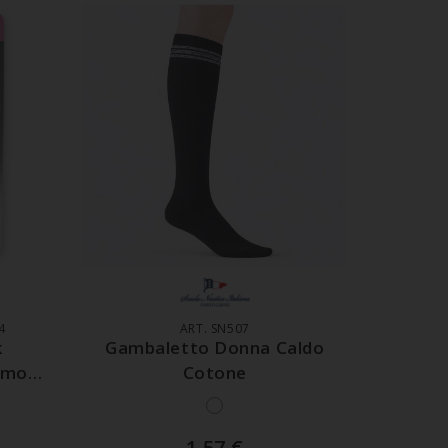
LO
AGGIUNGI AL CARRELLO
4
ART. SN507
k
Gambaletto Donna Caldo
imo
Cotone
n
1,57
€