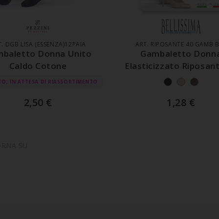
GGIUNGI AL CARRELLO
AGGIUNGI AL CARREL
. DGB LISA (ESSENZA)12PAIA
ART. RIPOSANTE 40 GAMB 
baletto Donna Unito
Gambaletto Donn
Caldo Cotone
Elasticizzato Riposan
Denari
TO, IN ATTESA DI RIASSORTIMENTO
2,50
€
1,28
€
ORNA SU