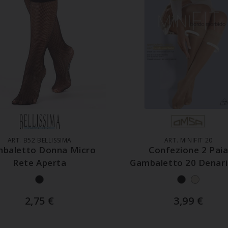
GGIUNGI AL CARRELLO
AGGIUNGI AL CARREL
ART. B52 BELLISSIMA
ART. MINIFIT 20
baletto Donna Micro
Confezione 2 Pai
Rete Aperta
Gambaletto 20 Denari
Polsino Comfort
2,75
€
3,99
€