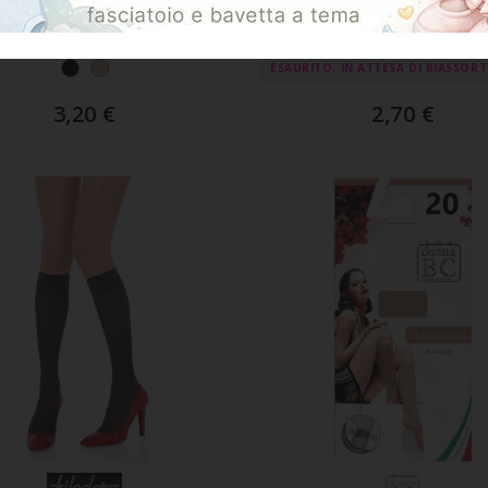
Confezione 2 Paia
Gambaletto Donna P
Gambaletto Donna
Microfibra
ESAURITO, IN ATTESA DI RIASSOR
3,20
€
2,70
€
GGIUNGI AL CARRELLO
AGGIUNGI AL CARREL