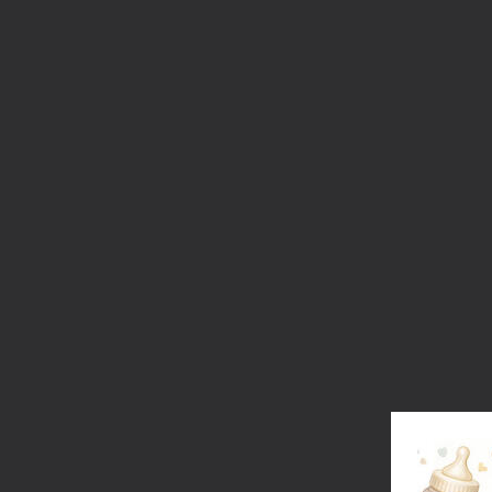
A
Gam