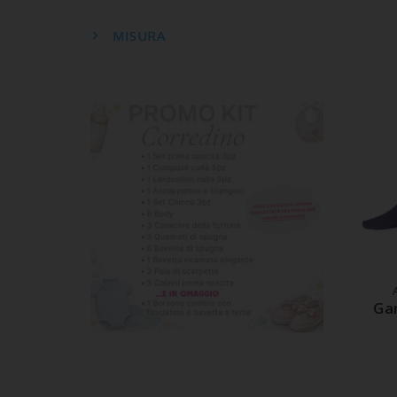
MISURA
A
Ga