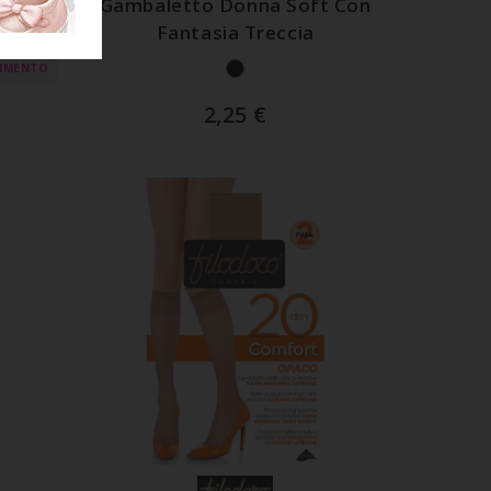
ile
Gambaletto Donna Soft Con
Fantasia Treccia
TIMENTO
2,25
€
LO
AGGIUNGI AL CARRELLO