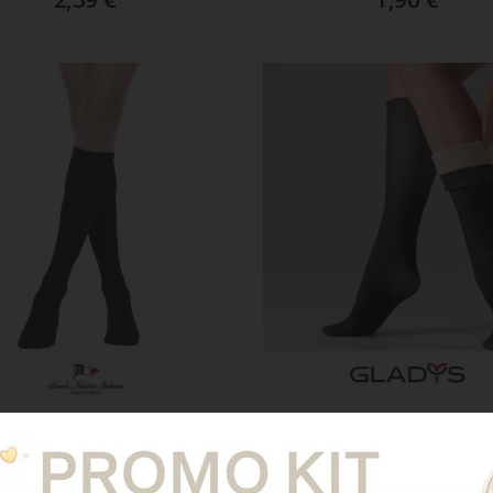
GGIUNGI AL CARRELLO
AGGIUNGI AL CARREL
ART. SN501
ART. LD1974
baletto Donna Caldo
Gambaletto Donna 
Cotone Tinta Unita
Orsetto Ed Effetto Ve