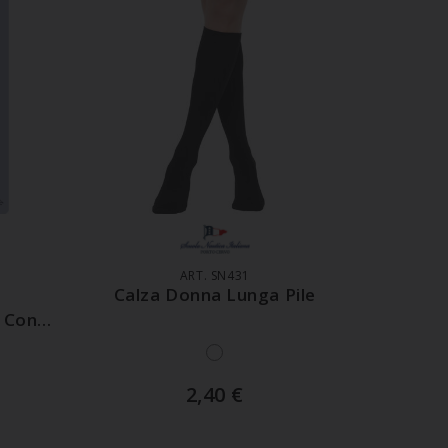
LO
AGGIUNGI AL CARRELLO
ART. SN431
a
Calza Donna Lunga Pile
 Con
2,40
€