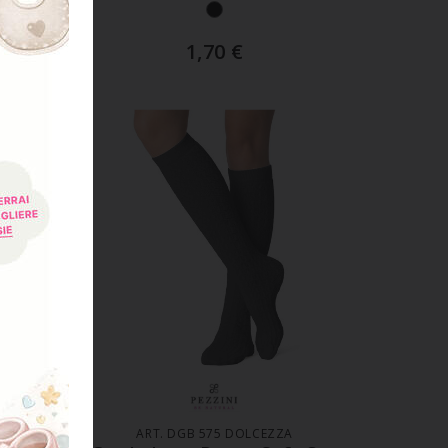
1,70
€
LO
AGGIUNGI AL CARRELLO
ART. DGB 575 DOLCEZZA