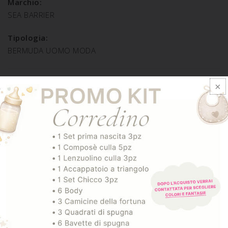
Marchio:
SEA BARRIER
Tipologia:
BERMUDA UOMO MODA
SPEDIZIONE E RESO
ARTICOLI CORRELATI
-30%