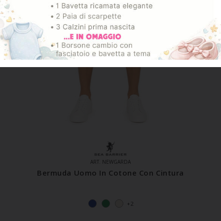
ART. NEWGARDA
Bermuda Uomo In Cotone Con Cintura
+2