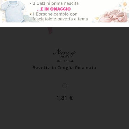
ART. 1252-4
Bavetta In Ciniglia Ricamata
1,81
€