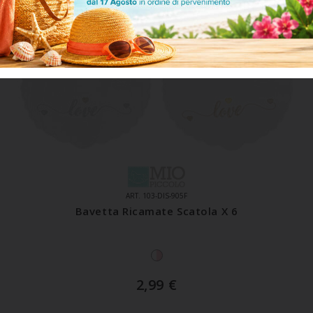
ART. 103-DIS-905F
Bavetta Ricamate Scatola X 6
2,99
€