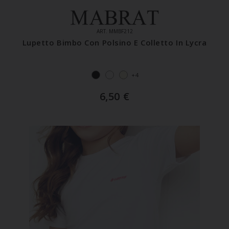
ART. MMBF212
Lupetto Bimbo Con Polsino E Colletto In Lycra
+4
6,50
€