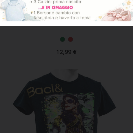
ART. 13519 BA
Maglietta Ragazzo Mezza Manica
12,99
€