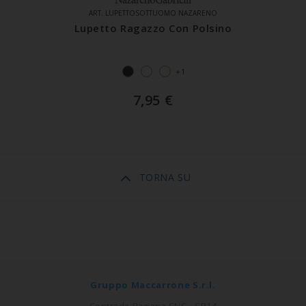
ART. LUPETTOSOTTUOMO NAZARENO
Lupetto Ragazzo Con Polsino
+1
7,95
€
TORNA SU
Gruppo Maccarrone S.r.l.
Contrada Bagiana SNC - SP14