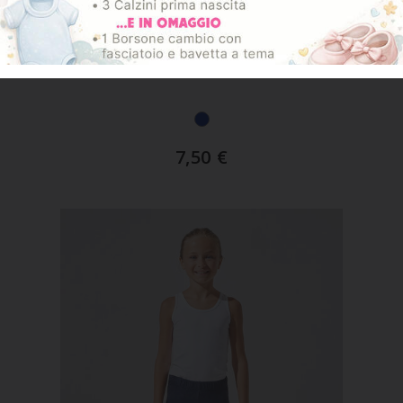
ART. TPA002
Pantalone In Felpa Calda 280 Grammi
7,50
€