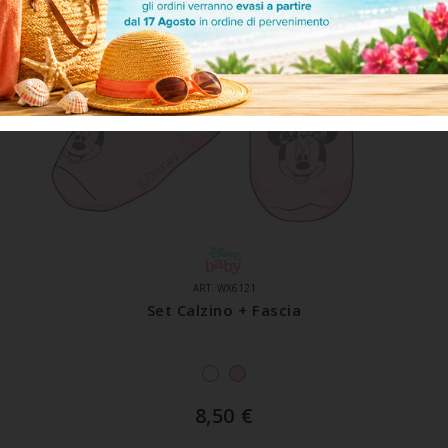
ART. WX6121
Set Calzino + Fascia
8,50
€