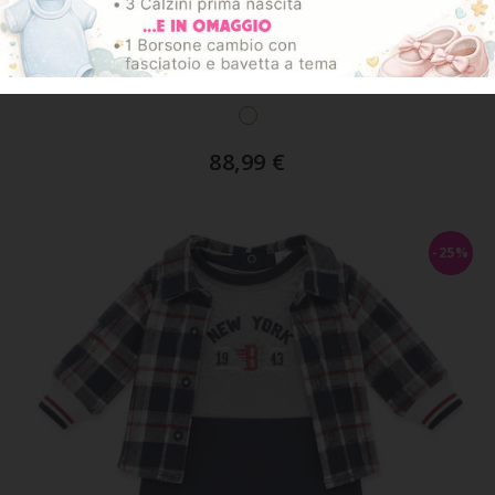
ART. FA5721
Vestina Battesimo Estiva
88,99
€
-25%