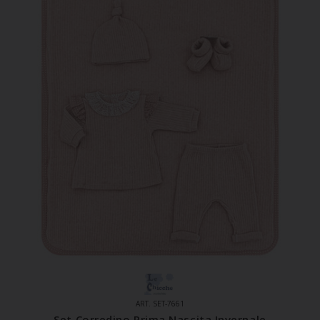
ART. SET-7661
Set Corredino Prima Nascita Invernale