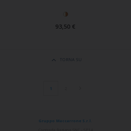
93,50
€
TORNA SU
1
2
Gruppo Maccarrone S.r.l.
Contrada Bagiana SNC - SP14