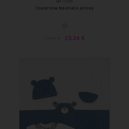
ART. CO470
Copertina Neonato Jersey
23,24
€
30,99
€