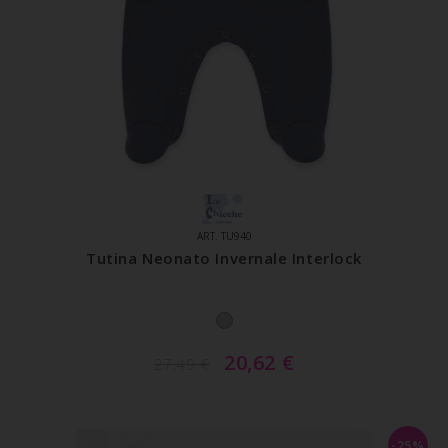
ART. TU940
Tutina Neonato Invernale Interlock
20,62
€
27,49
€
-25%