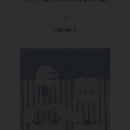
107,99
€