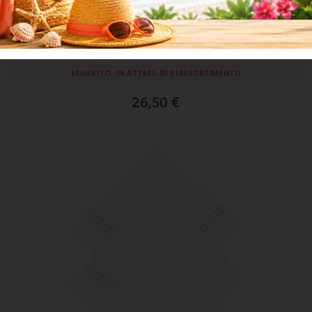
ART. SMER FB 1361
Confezione Da 12 Fazzoletti Uomo Fondo Bianco
ESAURITO, IN ATTESA DI RIASSORTIMENTO
26,50
€