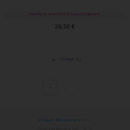
ESAURITO, IN ATTESA DI RIASSORTIMENTO
26,50
€
TORNA SU
1
2
Gruppo Maccarrone S.r.l.
Contrada Bagiana SNC - SP14